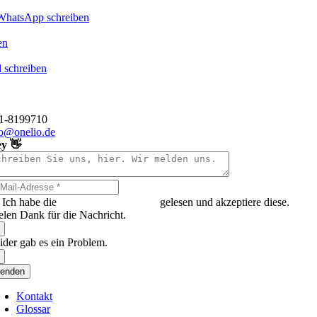
WhatsApp schreiben
en
 schreiben
o GmbH
hauer Straße 1
 Düsseldorf
11-8199710
fo@onelio.de
y 👋
Ich habe die
Datenschutzerklärung
gelesen und akzeptiere diese.
elen Dank für die Nachricht.
ider gab es ein Problem.
enden
Kontakt
Glossar