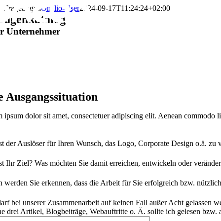
Zum
Fragebogen
Onelio-User
2024-09-17T11:24:24+02:00
Inhalt
ragenkatalog
springen
ür Unternehmer
rrent
p:
e Ausgangs­situation
 ipsum dolor sit amet, consectetuer adipiscing elit. Aenean commodo li
st der Auslöser für Ihren Wunsch, das Logo, Corporate Design o.ä. zu
st Ihr Ziel? Was möchten Sie damit erreichen, entwickeln oder verände
 werden Sie erkennen, dass die Arbeit für Sie erfolgreich bzw. nützli
arf bei unserer Zusammenarbeit auf keinen Fall außer Acht gelassen 
e drei Artikel, Blogbeiträge, Webauftritte o. Ä. sollte ich gelesen bzw