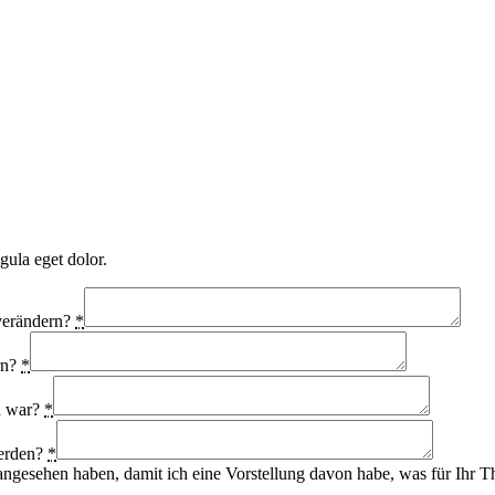
gula eget dolor.
 verändern?
*
rn?
*
ch war?
*
werden?
*
. angesehen haben, damit ich eine Vorstellung davon habe, was für Ihr T