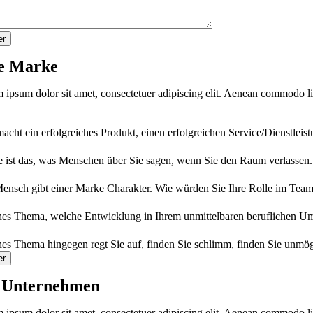
er
e Marke
 ipsum dolor sit amet, consectetuer adipiscing elit. Aenean commodo li
acht ein erfolgreiches Produkt, einen erfolgreichen Service/Dienstleis
 ist das, was Menschen über Sie sagen, wenn Sie den Raum verlassen
ensch gibt einer Marke Charakter. Wie würden Sie Ihre Rolle im Tea
es Thema, welche Entwicklung in Ihrem unmittelbaren beruflichen Umf
es Thema hingegen regt Sie auf, finden Sie schlimm, finden Sie unm
er
 Unternehmen
 ipsum dolor sit amet, consectetuer adipiscing elit. Aenean commodo li