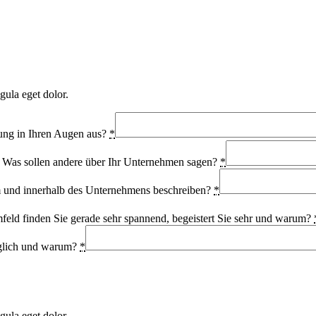
gula eget dolor.
tung in Ihren Augen aus?
*
. Was sollen andere über Ihr Unternehmen sagen?
*
m und innerhalb des Unternehmens beschreiben?
*
eld finden Sie gerade sehr spannend, begeistert Sie sehr und warum?
öglich und warum?
*
gula eget dolor.