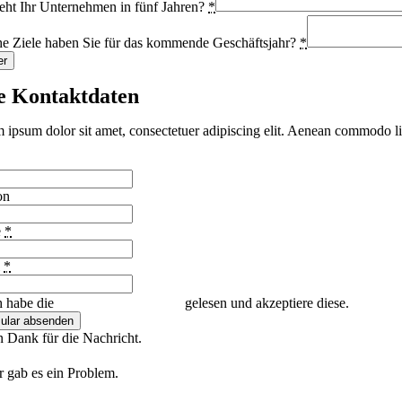
eht Ihr Unternehmen in fünf Jahren?
*
e Ziele haben Sie für das kommende Geschäftsjahr?
*
er
e Kontaktdaten
 ipsum dolor sit amet, consectetuer adipiscing elit. Aenean commodo li
on
e
*
l
*
h habe die
Datenschutzerklärung
gelesen und akzeptiere diese.
ular absenden
n Dank für die Nachricht.
r gab es ein Problem.