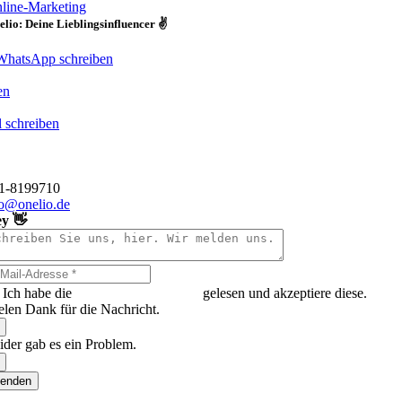
line-Marketing
lio: Deine Lieblingsinfluencer ✌️
WhatsApp schreiben
en
 schreiben
o GmbH
hauer Straße 1
 Düsseldorf
11-8199710
fo@onelio.de
y 👋
Ich habe die
Datenschutzerklärung
gelesen und akzeptiere diese.
elen Dank für die Nachricht.
ider gab es ein Problem.
enden