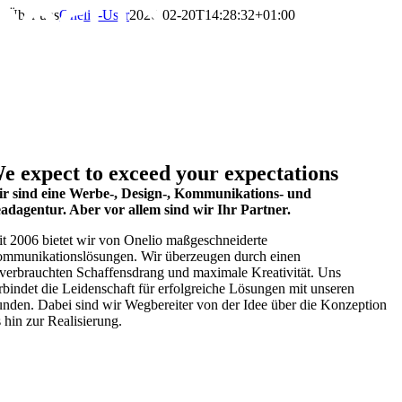
Zum
Über uns
Onelio-User
2026-02-20T14:28:32+01:00
Inhalt
springen
e expect to exceed your expectations
r sind eine Werbe-, Design-, Kommunikations- und
adagentur. Aber vor allem sind wir Ihr Partner.
it 2006 bietet wir von Onelio maßgeschneiderte
mmunikationslösungen. Wir überzeugen durch einen
verbrauchten Schaffensdrang und maximale Kreativität. Uns
rbindet die Leidenschaft für erfolgreiche Lösungen mit unseren
nden. Dabei sind wir Wegbereiter von der Idee über die Konzeption
s hin zur Realisierung.