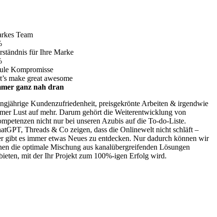
arkes Team
%
rständnis für Ihre Marke
%
ule Kompromisse
t’s make great awesome
mer ganz nah dran
ngjährige Kundenzufriedenheit, preisgekrönte Arbeiten & irgendwie
mer Lust auf mehr. Darum gehört die Weiterentwicklung von
mpetenzen nicht nur bei unseren Azubis auf die To-do-Liste.
atGPT, Threads & Co zeigen, dass die Onlinewelt nicht schläft –
er gibt es immer etwas Neues zu entdecken. Nur dadurch können wir
nen die optimale Mischung aus kanalübergreifenden Lösungen
bieten, mit der Ihr Projekt zum 100%-igen Erfolg wird.