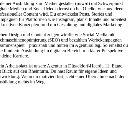
 deiner Ausbildung zum Mediengestalter (m/w/d) mit Schwerpunkt
gitale Medien und Social Media lernst du bei Onelio, wie aus Ideen
ofessioneller Content wird. Du entwickelst Posts, Stories und
mpagnen für Plattformen wie Instagram, planst Inhalte und arbeitest
 kreativen Konzepten rund um Gestaltung und digitales Marketing.
ben Design und Content zeigen wir dir, wie Social Media mit
chmaschinenoptimierung (SEO) und bezahlten Werbekampagnen
sammenspielt – praxisnah und mitten im Agenturalltag. So erhältst du
ne fundierte Ausbildung im digitalen Bereich mit klarer Perspektive
r deine Karriere.
in Arbeitsplatz ist unsere Agentur in Düsseldorf-Heerdt, 11. Etage,
t Blick auf den Rheinturm. Du hast Raum für eigene Ideen und
twicklung. Wenn du motiviert bist, steht einer Übernahme nach der
sbildung nichts im Weg.