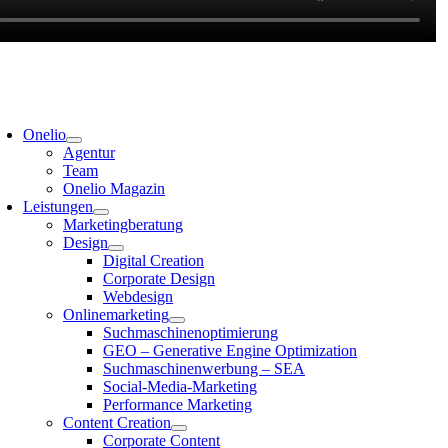
Onelio
Agentur
Team
Onelio Magazin
Leistungen
Marketingberatung
Design
Digital Creation
Corporate Design
Webdesign
Onlinemarketing
Suchmaschinenoptimierung
GEO – Generative Engine Optimization
Suchmaschinenwerbung – SEA
Social-Media-Marketing
Performance Marketing
Content Creation
Corporate Content