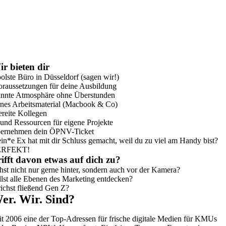
r bieten dir
olste Büro in Düsseldorf (sagen wir!)
raussetzungen für deine Ausbildung
annte Atmosphäre ohne Überstunden
nes Arbeitsmaterial (Macbook & Co)
ereite Kollegen
nd Ressourcen für eigene Projekte
bernehmen dein ÖPNV-Ticket
in*e Ex hat mit dir Schluss gemacht, weil du zu viel am Handy bist?
ERFEKT!
ifft davon etwas auf dich zu?
hst nicht nur gerne hinter, sondern auch vor der Kamera?
lst alle Ebenen des Marketing entdecken?
ichst fließend Gen Z?
er. Wir. Sind?
it 2006 eine der Top-Adressen für frische digitale Medien für KMUs