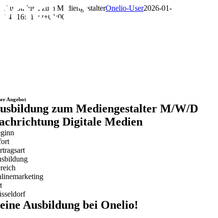
Zum
Ausbildung zum Mediengestalter
Onelio-User
2026-01-
Inhalt
14T16:01:22+01:00
springen
er Angebot
usbildung zum Mediengestalter M/W/D
achrichtung Digitale Medien
ginn
fort
rtragsart
sbildung
reich
linemarketing
t
sseldorf
eine Ausbildung bei Onelio!