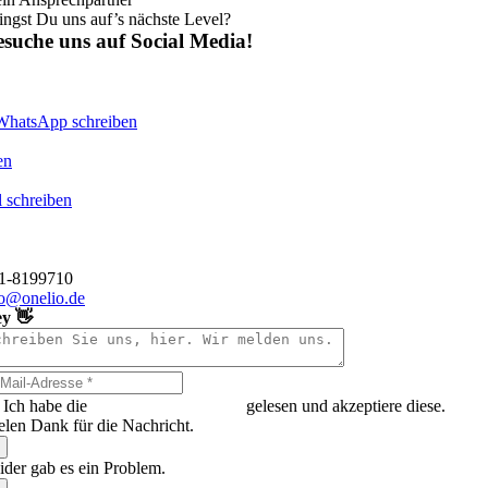
ingst Du uns auf’s nächste Level?
esuche uns auf Social Media!
WhatsApp schreiben
en
 schreiben
o GmbH
hauer Straße 1
 Düsseldorf
11-8199710
fo@onelio.de
y 👋
Ich habe die
Datenschutzerklärung
gelesen und akzeptiere diese.
elen Dank für die Nachricht.
ider gab es ein Problem.