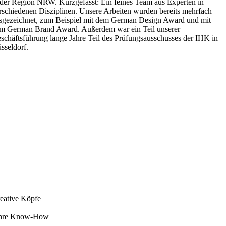
 der Region NRW. Kurzgefasst: Ein feines Team aus Experten in
rschiedenen Disziplinen. Unsere Arbeiten wurden bereits mehrfach
sgezeichnet, zum Beispiel mit dem German Design Award und mit
m German Brand Award. Außerdem war ein Teil unserer
schäftsführung lange Jahre Teil des Prüfungsausschusses der IHK in
sseldorf.
eative Köpfe
hre Know-How