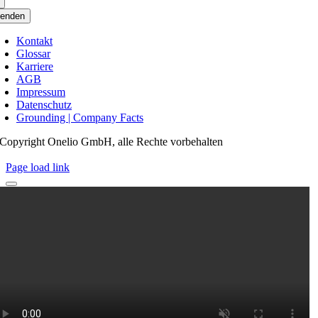
enden
Kontakt
Glossar
Karriere
AGB
Impressum
Datenschutz
Grounding | Company Facts
Copyright Onelio GmbH, alle Rechte vorbehalten
Page load link