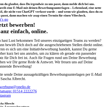
nn du glaubst, dass
Du irgendwie
zu uns passt, dann melde dich bei uns.
hreib eine E-Mail mit deinen Bewerbungsunterlagen
– Lebenslauf, eine nette
il, die nicht von
ChatGPT
verfasst wurde
–
u
nd wenn wir glauben, dass du zu
s passt, dann machen wir
asap
einen Term
in für einen
Vibecheck
.
t’s go
etzt bewerben!
anz einfach, online.
 hast Lust bekommen Teil unseres einzigartigen Teams zu werden?
nn bewirb Dich doch auf die ausgeschriebenen Stellen direkt online.
nn es sich um eine Initiativbewerbung handelt, kannst Du gerne
rher kurz bei uns anrufen, um zu klären ob gerade ein passender
atz für Dich frei ist. Auch für Fragen rund um Deine Bewerbung
ehen wir Dir gerne Rede & Antwort. Wir freuen uns auf Deine
annende Bewerbung!
tte sende Deine aussagekräftigen Bewerbungsunterlagen per E-Mail
 Sascha Albrecht.
werbung@onelio.de
atsapp: 01514 2222276
stagram
cha Albrecht
in Ansprechpartner