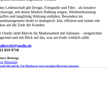
ine Leidenschaft gilt Design, Fotografie und Film – als kreative
rkzeuge, mit denen Marken Haltung zeigen, Wiedererkennung
haffen und langfristig Wirkung entfalten. Besonders im
andmanagement denkt er strategisch: klar, effizient und immer mit
kus auf die Ziele der Kunden.
i Onelio steht Marvin für Markenarbeit mit Substanz – zielgerichtet
gesetzt und mit Blick auf das, was am Ende wirklich zählt.
albrecht@onelio.de
11 819 9710
itere Beiträge
m Magazin
eads Ads sind da. Für Marken ist jetzt trotzdem Abwarten angesagt.