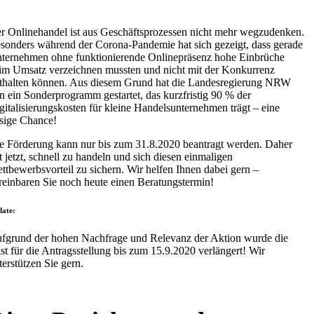
r Onlinehandel ist aus Geschäftsprozessen nicht mehr wegzudenken.
sonders während der Corona-Pandemie hat sich gezeigt, dass gerade
ternehmen ohne funktionierende Onlinepräsenz hohe Einbrüche
im Umsatz verzeichnen mussten und nicht mit der Konkurrenz
thalten können. Aus diesem Grund hat die Landesregierung NRW
n ein Sonderprogramm gestartet, das kurzfristig 90 % der
gitalisierungskosten für kleine Handelsunternehmen trägt – eine
esige Chance!
e Förderung kann nur bis zum 31.8.2020 beantragt werden. Daher
lt jetzt, schnell zu handeln und sich diesen einmaligen
ttbewerbsvorteil zu sichern. Wir helfen Ihnen dabei gern –
reinbaren Sie noch heute einen Beratungstermin!
ate:
fgrund der hohen Nachfrage und Relevanz der Aktion wurde die
ist für die Antragsstellung bis zum 15.9.2020 verlängert! Wir
terstützen Sie gern.