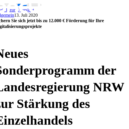
Zum
Inhalt
rück zur Übersicht
springen
lgemein
13. Juli 2020
chern Sie sich jetzt bis zu 12.000 € Förderung für Ihre
gitalisierungsprojekte
Neues
Sonderprogramm der
Landesregierung NRW
zur Stärkung des
Einzelhandels