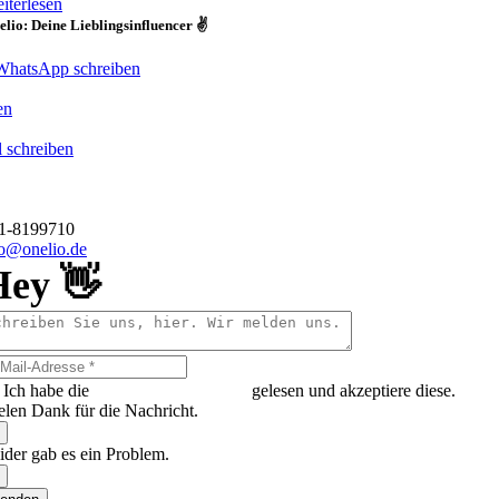
iterlesen
lio: Deine Lieblingsinfluencer ✌️
WhatsApp schreiben
en
 schreiben
o GmbH
hauer Straße 1
 Düsseldorf
11-8199710
fo@onelio.de
Hey 👋
Ich habe die
Datenschutzerklärung
gelesen und akzeptiere diese.
elen Dank für die Nachricht.
ider gab es ein Problem.