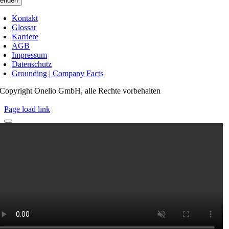
enden
Kontakt
Glossar
Karriere
AGB
Impressum
Datenschutz
Grounding | Company Facts
Copyright Onelio GmbH, alle Rechte vorbehalten
Page load link