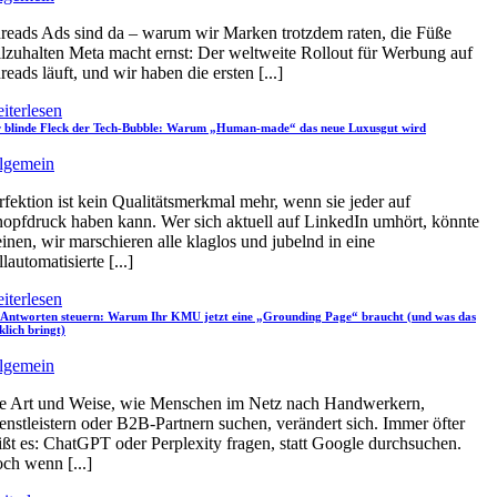
reads Ads sind da – warum wir Marken trotzdem raten, die Füße
illzuhalten Meta macht ernst: Der weltweite Rollout für Werbung auf
reads läuft, und wir haben die ersten [...]
iterlesen
 blinde Fleck der Tech-Bubble: Warum „Human-made“ das neue Luxusgut wird
lgemein
rfektion ist kein Qualitätsmerkmal mehr, wenn sie jeder auf
opfdruck haben kann. Wer sich aktuell auf LinkedIn umhört, könnte
inen, wir marschieren alle klaglos und jubelnd in eine
llautomatisierte [...]
iterlesen
Antworten steuern: Warum Ihr KMU jetzt eine „Grounding Page“ braucht (und was das
klich bringt)
lgemein
e Art und Weise, wie Menschen im Netz nach Handwerkern,
enstleistern oder B2B-Partnern suchen, verändert sich. Immer öfter
ißt es: ChatGPT oder Perplexity fragen, statt Google durchsuchen.
ch wenn [...]