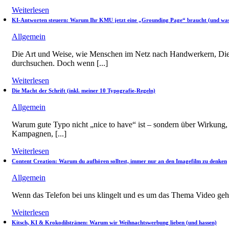
Weiterlesen
KI-Antworten steuern: Warum Ihr KMU jetzt eine „Grounding Page“ braucht (und was 
Allgemein
Die Art und Weise, wie Menschen im Netz nach Handwerkern, Dienst
durchsuchen. Doch wenn [...]
Weiterlesen
Die Macht der Schrift (inkl. meiner 10 Typografie-Regeln)
Allgemein
Warum gute Typo nicht „nice to have“ ist – sondern über Wirkung, V
Kampagnen, [...]
Weiterlesen
Content Creation: Warum du aufhören solltest, immer nur an den Imagefilm zu denken
Allgemein
Wenn das Telefon bei uns klingelt und es um das Thema Video geht, h
Weiterlesen
Kitsch, KI & Krokodilstränen: Warum wir Weihnachtswerbung lieben (und hassen)