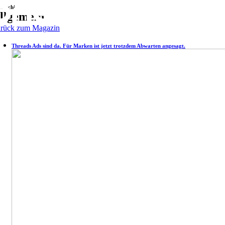
Zum
 Archiv.
llgemein
Inhalt
springen
rück zum Magazin
Threads Ads sind da. Für Marken ist jetzt trotzdem Abwarten angesagt.