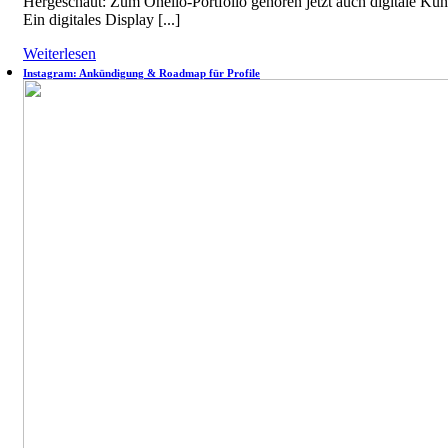
Hergeschaut: Zum Onelio-Portfolio gehören jetzt auch digitale K
Ein digitales Display [...]
Weiterlesen
Instagram: Ankündigung & Roadmap für Profile