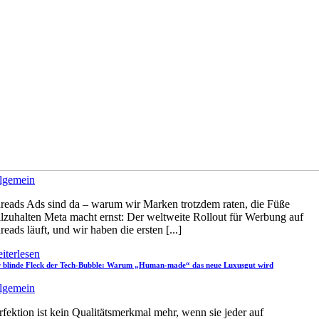
lgemein
reads Ads sind da – warum wir Marken trotzdem raten, die Füße
illzuhalten Meta macht ernst: Der weltweite Rollout für Werbung auf
reads läuft, und wir haben die ersten [...]
iterlesen
 blinde Fleck der Tech-Bubble: Warum „Human-made“ das neue Luxusgut wird
lgemein
rfektion ist kein Qualitätsmerkmal mehr, wenn sie jeder auf