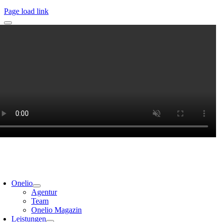
Page load link
Onelio
Agentur
Team
Onelio Magazin
Leistungen