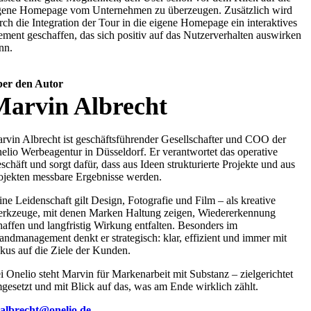
gene Homepage vom Unternehmen zu überzeugen. Zusätzlich wird
rch die Integration der Tour in die eigene Homepage ein interaktives
ement geschaffen, das sich positiv auf das Nutzerverhalten auswirken
nn.
er den Autor
Marvin Albrecht
rvin Albrecht ist geschäftsführender Gesellschafter und COO der
elio Werbeagentur in Düsseldorf. Er verantwortet das operative
schäft und sorgt dafür, dass aus Ideen strukturierte Projekte und aus
ojekten messbare Ergebnisse werden.
ine Leidenschaft gilt Design, Fotografie und Film – als kreative
rkzeuge, mit denen Marken Haltung zeigen, Wiedererkennung
haffen und langfristig Wirkung entfalten. Besonders im
andmanagement denkt er strategisch: klar, effizient und immer mit
kus auf die Ziele der Kunden.
i Onelio steht Marvin für Markenarbeit mit Substanz – zielgerichtet
gesetzt und mit Blick auf das, was am Ende wirklich zählt.
albrecht@onelio.de