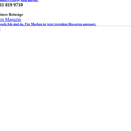
11 819 9710
itere Beiträge
m Magazin
eads Ads sind da. Für Marken ist jetzt trotzdem Abwarten angesagt.