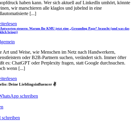
opfdruck haben kann. Wer sich aktuell auf LinkedIn umhört, könnte
inen, wir marschieren alle klaglos und jubelnd in eine
llautomatisierte [...]
iterlesen
Antworten steuern: Warum Ihr KMU jetzt eine „Grounding Page“ braucht (und was das
klich bringt)
lgemein
e Art und Weise, wie Menschen im Netz nach Handwerkern,
enstleistern oder B2B-Partnern suchen, verändert sich. Immer öfter
ißt es: ChatGPT oder Perplexity fragen, statt Google durchsuchen.
ch wenn [...]
iterlesen
lio: Deine Lieblingsinfluencer ✌️
WhatsApp schreiben
en
 schreiben
o GmbH
hauer Straße 1
 Düsseldorf