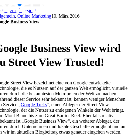
Zum
Inhalt
rück zur Übersicht
springen
lgemein
,
Online Marketing
10. März 2016
ogle Business View
oogle Business View wird
u Street View Trusted!
ogle Street View bezeichnet eine von Google entwickelte
chnologie, die es Nutzern auf der ganzen Welt ermöglicht, virtuelle
uren durch die bekanntesten Metropolen der Welt zu machen.
hrend dieser Service sehr bekannt ist, kennen weniger Menschen
n Service „
Google Treks
“, einen Ableger der Street View
chnologie, der die Nutzer zu entlegenen Winkeln der Welt bringt,
m Mont Blanc bis zum Great Barrier Reef. Ebenfalls relativ
bekannt ist „Google Business View“, ein weiterer Ableger, der
uren durch Unternehmen und lokale Geschäfte ermöglicht und auf
n wir im aktuellen Blogbeitrag etwas genauer eingehen werden.