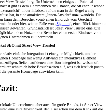
reet View Trusted birgt für Unternehmen einiges an Potential –
nächst gibt es dem Unternehmen die Chance, die oft eher unschöne
ußenansicht“ in der Infobox, auf die man in der Regel wenig
nfluss hat, in eine attraktivere „Innen-Ansicht“ umzuwandeln. Die
ur kann dem Besucher vorab einen Eindruck vom Geschäft
rmitteln oder hier, wie im Falle von „
Signium
“, einen Blick hinter die
lissen gewähren. Grundsätzlich ist Street View Trusted eine gute
glichkeit, dem Nutzer oder Besucher einen ersten Eindruck vom
genen Unternehmen zu übermitteln.
kal SEO mit Street View Trusted
e relativ einfache Integration ist eine gute Möglichkeit, um der
genen Homepage mit wenig Aufwand ein interaktives Element
nzuzufügen. Seiten, auf denen eine Tour integriert ist, weisen oft
erdurchschnittlich hohe Besuchszeiten auf, was sich letztlich positiv
f die gesamte Homepage auswirken kann.
azit:
r lokale Unternehmen, aber auch für große Brands, ist Street View
usted eine gute Möglichkeit, den User schon vor dem Klick auf die