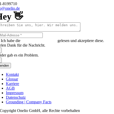
11-8199710
fo@onelio.de
Hey 👋
Ich habe die
Datenschutzerklärung
gelesen und akzeptiere diese.
elen Dank für die Nachricht.
ider gab es ein Problem.
enden
Kontakt
Glossar
Karriere
AGB
Impressum
Datenschutz
Grounding | Company Facts
Copyright Onelio GmbH, alle Rechte vorbehalten