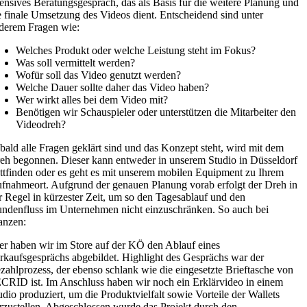
tensives Beratungsgespräch, das als Basis für die weitere Planung und
e finale Umsetzung des Videos dient. Entscheidend sind unter
derem Fragen wie:
Welches Produkt oder welche Leistung steht im Fokus?
Was soll vermittelt werden?
Wofür soll das Video genutzt werden?
Welche Dauer sollte daher das Video haben?
Wer wirkt alles bei dem Video mit?
Benötigen wir Schauspieler oder unterstützen die Mitarbeiter den
Videodreh?
bald alle Fragen geklärt sind und das Konzept steht, wird mit dem
eh begonnen. Dieser kann entweder in unserem Studio in Düsseldorf
attfinden oder es geht es mit unserem mobilen Equipment zu Ihrem
fnahmeort. Aufgrund der genauen Planung vorab erfolgt der Dreh in
r Regel in kürzester Zeit, um so den Tagesablauf und den
ndenfluss im Unternehmen nicht einzuschränken. So auch bei
anzen:
er haben wir im Store auf der KÖ den Ablauf eines
rkaufsgesprächs abgebildet. Highlight des Gesprächs war der
zahlprozess, der ebenso schlank wie die eingesetzte Brieftasche von
CRID ist. Im Anschluss haben wir noch ein Erklärvideo in einem
udio produziert, um die Produktvielfalt sowie Vorteile der Wallets
rzustellen. Abgeschlossen wurde das Projekt durch den