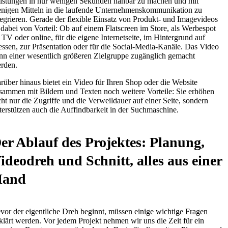
istungen in nur wenigen Sekunden nahbar zu machen und mit
nigen Mitteln in die laufende Unternehmenskommunikation zu
tegrieren. Gerade der flexible Einsatz von Produkt- und Imagevideos
t dabei von Vorteil: Ob auf einem Flatscreen im Store, als Werbespot
 TV oder online, für die eigene Internetseite, im Hintergrund auf
ssen, zur Präsentation oder für die Social-Media-Kanäle. Das Video
nn einer wesentlich größeren Zielgruppe zugänglich gemacht
rden.
rüber hinaus bietet ein Video für Ihren Shop oder die Website
sammen mit Bildern und Texten noch weitere Vorteile: Sie erhöhen
cht nur die Zugriffe und die Verweildauer auf einer Seite, sondern
terstützen auch die Auffindbarkeit in der Suchmaschine.
er Ablauf des Projektes: Planung,
ideodreh und Schnitt, alles aus einer
and
vor der eigentliche Dreh beginnt, müssen einige wichtige Fragen
klärt werden. Vor jedem Projekt nehmen wir uns die Zeit für ein