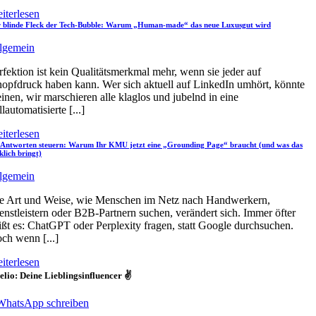
iterlesen
 blinde Fleck der Tech-Bubble: Warum „Human-made“ das neue Luxusgut wird
lgemein
rfektion ist kein Qualitätsmerkmal mehr, wenn sie jeder auf
opfdruck haben kann. Wer sich aktuell auf LinkedIn umhört, könnte
inen, wir marschieren alle klaglos und jubelnd in eine
llautomatisierte [...]
iterlesen
Antworten steuern: Warum Ihr KMU jetzt eine „Grounding Page“ braucht (und was das
klich bringt)
lgemein
e Art und Weise, wie Menschen im Netz nach Handwerkern,
enstleistern oder B2B-Partnern suchen, verändert sich. Immer öfter
ißt es: ChatGPT oder Perplexity fragen, statt Google durchsuchen.
ch wenn [...]
iterlesen
lio: Deine Lieblingsinfluencer ✌️
WhatsApp schreiben