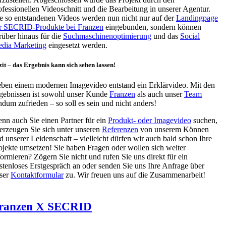
ofessionellen Videoschnitt und die Bearbeitung in unserer Agentur.
e so entstandenen Videos werden nun nicht nur auf der
Landingpage
r SECRID-Produkte bei Franzen
eingebunden, sondern können
rüber hinaus für die
Suchmaschinenoptimierung
und das
Social
dia Marketing
eingesetzt werden.
it – das Ergebnis kann sich sehen lassen!
ben einem modernen Imagevideo entstand ein Erklärvideo. Mit den
gebnissen ist sowohl unser Kunde
Franzen
als auch unser
Team
ndum zufrieden – so soll es sein und nicht anders!
nn auch Sie einen Partner für ein
Produkt- oder Imagevideo
suchen,
erzeugen Sie sich unter unseren
Referenzen
von unserem Können
d unserer Leidenschaft – vielleicht dürfen wir auch bald schon Ihre
ojekte umsetzen! Sie haben Fragen oder wollen sich weiter
formieren? Zögern Sie nicht und rufen Sie uns direkt für ein
stenloses Erstgespräch an oder senden Sie uns Ihre Anfrage über
ser
Kontaktformular
zu. Wir freuen uns auf die Zusammenarbeit!
ranzen X SECRID