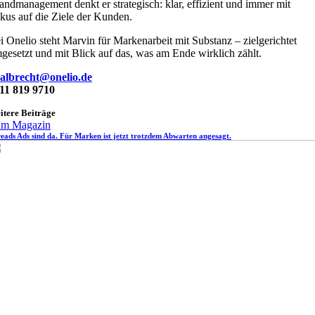
andmanagement denkt er strategisch: klar, effizient und immer mit
kus auf die Ziele der Kunden.
i Onelio steht Marvin für Markenarbeit mit Substanz – zielgerichtet
gesetzt und mit Blick auf das, was am Ende wirklich zählt.
albrecht@onelio.de
11 819 9710
itere Beiträge
m Magazin
eads Ads sind da. Für Marken ist jetzt trotzdem Abwarten angesagt.