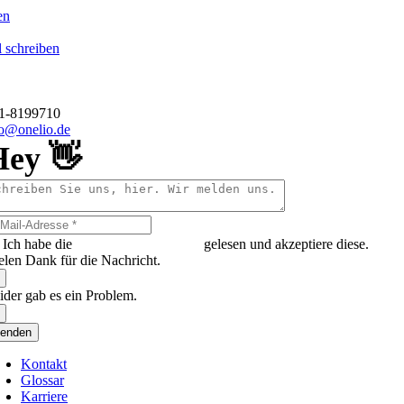
en
 schreiben
o GmbH
hauer Straße 1
 Düsseldorf
11-8199710
fo@onelio.de
Hey 👋
Ich habe die
Datenschutzerklärung
gelesen und akzeptiere diese.
elen Dank für die Nachricht.
ider gab es ein Problem.
enden
Kontakt
Glossar
Karriere