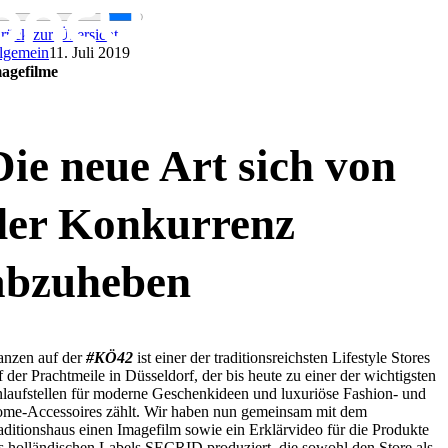
Zum
Inhalt
rück zur Übersicht
springen
lgemein
11. Juli 2019
agefilme
Die neue Art sich von
der Konkurrenz
abzuheben
anzen auf der
#KÖ42
ist einer der traditionsreichsten Lifestyle Stores
f der Prachtmeile in Düsseldorf, der bis heute zu einer der wichtigsten
laufstellen für moderne Geschenkideen und luxuriöse Fashion- und
me-Accessoires zählt. Wir haben nun gemeinsam mit dem
aditionshaus einen Imagefilm sowie ein Erklärvideo für die Produkte
s holländischen Labels SECRID produziert, die sowohl den Store als