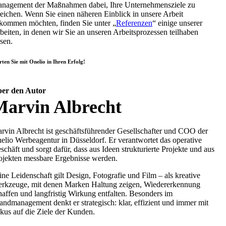
nagement der Maßnahmen dabei, Ihre Unternehmensziele zu
reichen. Wenn Sie einen näheren Einblick in unsere Arbeit
kommen möchten, finden Sie unter „
Referenzen
“ einige unserer
beiten, in denen wir Sie an unseren Arbeitsprozessen teilhaben
ssen.
rten Sie mit Onelio in Ihren Erfolg!
er den Autor
Marvin Albrecht
rvin Albrecht ist geschäftsführender Gesellschafter und COO der
elio Werbeagentur in Düsseldorf. Er verantwortet das operative
schäft und sorgt dafür, dass aus Ideen strukturierte Projekte und aus
ojekten messbare Ergebnisse werden.
ine Leidenschaft gilt Design, Fotografie und Film – als kreative
rkzeuge, mit denen Marken Haltung zeigen, Wiedererkennung
haffen und langfristig Wirkung entfalten. Besonders im
andmanagement denkt er strategisch: klar, effizient und immer mit
kus auf die Ziele der Kunden.