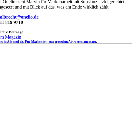
i Onelio steht Marvin für Markenarbeit mit Substanz – zielgerichtet
gesetzt und mit Blick auf das, was am Ende wirklich zählt.
albrecht@onelio.de
11 819 9710
itere Beiträge
m Magazin
eads Ads sind da. Für Marken ist jetzt trotzdem Abwarten angesagt.