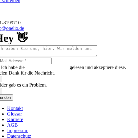
 schreiben
o GmbH
hauer Straße 1
 Düsseldorf
11-8199710
fo@onelio.de
Hey 👋
Ich habe die
Datenschutzerklärung
gelesen und akzeptiere diese.
elen Dank für die Nachricht.
ider gab es ein Problem.
enden
Kontakt
Glossar
Karriere
AGB
Impressum
Datenschutz