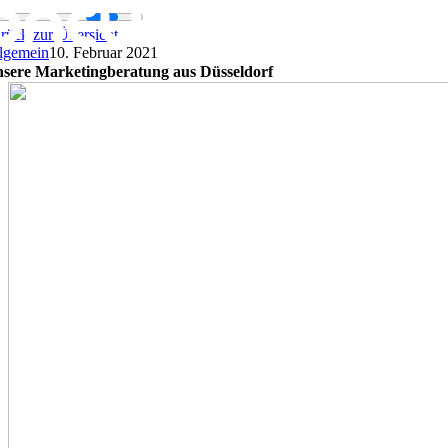
Zum
Inhalt
rück zur Übersicht
springen
lgemein
10. Februar 2021
sere Marketingberatung aus Düsseldorf