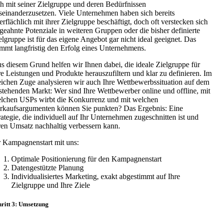
ch mit seiner Zielgruppe und deren Bedürfnissen
seinanderzusetzen. Viele Unternehmen haben sich bereits
erflächlich mit ihrer Zielgruppe beschäftigt, doch oft verstecken sich
geahnte Potenziale in weiteren Gruppen oder die bisher definierte
elgruppe ist für das eigene Angebot gar nicht ideal geeignet. Das
mmt langfristig den Erfolg eines Unternehmens.
s diesem Grund helfen wir Ihnen dabei, die ideale Zielgruppe für
re Leistungen und Produkte herauszufiltern und klar zu definieren. Im
eichen Zuge analysieren wir auch Ihre Wettbewerbssituation auf dem
stehenden Markt: Wer sind Ihre Wettbewerber online und offline, mit
lchen USPs wirbt die Konkurrenz und mit welchen
rkaufsargumenten können Sie punkten? Das Ergebnis: Eine
rategie, die individuell auf Ihr Unternehmen zugeschnitten ist und
ren Umsatz nachhaltig verbessern kann.
r Kampagnenstart mit uns:
Optimale Positionierung für den Kampagnenstart
Datengestützte Planung
Individualisiertes Marketing, exakt abgestimmt auf Ihre
Zielgruppe und Ihre Ziele
hritt 3: Umsetzung