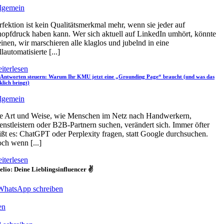
lgemein
rfektion ist kein Qualitätsmerkmal mehr, wenn sie jeder auf
opfdruck haben kann. Wer sich aktuell auf LinkedIn umhört, könnte
inen, wir marschieren alle klaglos und jubelnd in eine
llautomatisierte [...]
iterlesen
Antworten steuern: Warum Ihr KMU jetzt eine „Grounding Page“ braucht (und was das
klich bringt)
lgemein
e Art und Weise, wie Menschen im Netz nach Handwerkern,
enstleistern oder B2B-Partnern suchen, verändert sich. Immer öfter
ißt es: ChatGPT oder Perplexity fragen, statt Google durchsuchen.
ch wenn [...]
iterlesen
lio: Deine Lieblingsinfluencer ✌️
WhatsApp schreiben
en