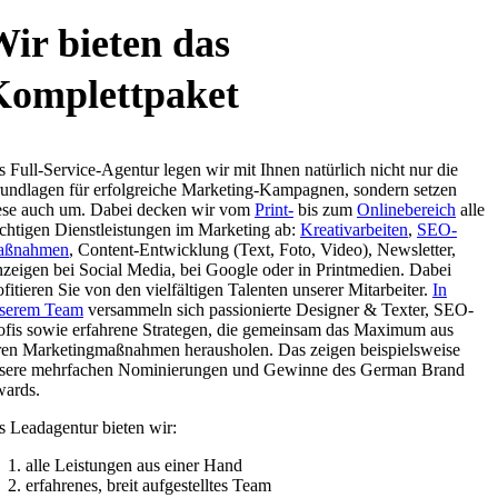
ir bieten das
Komplettpaket
s Full-Service-Agentur legen wir mit Ihnen natürlich nicht nur die
undlagen für erfolgreiche Marketing-Kampagnen, sondern setzen
ese auch um. Dabei decken wir vom
Print-
bis zum
Onlinebereich
alle
chtigen Dienstleistungen im Marketing ab:
Kreativarbeiten
,
SEO-
aßnahmen
, Content-Entwicklung (Text, Foto, Video), Newsletter,
zeigen bei Social Media, bei Google oder in Printmedien. Dabei
ofitieren Sie von den vielfältigen Talenten unserer Mitarbeiter.
In
serem Team
versammeln sich passionierte Designer & Texter, SEO-
ofis sowie erfahrene Strategen, die gemeinsam das Maximum aus
ren Marketingmaßnahmen herausholen. Das zeigen beispielsweise
sere mehrfachen Nominierungen und Gewinne des German Brand
ards.
s Leadagentur bieten wir:
alle Leistungen aus einer Hand
erfahrenes, breit aufgestelltes Team